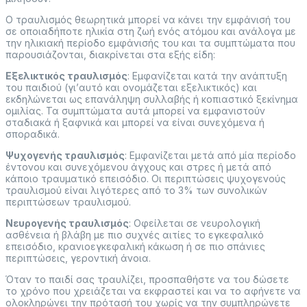
O τραυλισμός θεωρητικά μπορεί να κάνει την εμφάνισή του
σε οποιαδήποτε ηλικία στη ζωή ενός ατόμου και ανάλογα με
την ηλικιακή περίοδο εμφάνισής του και τα συμπτώματα που
παρουσιάζονται, διακρίνεται στα εξής είδη:
Εξελικτικός τραυλισμός
: Εμφανίζεται κατά την ανάπτυξη
του παιδιού (γι’αυτό και ονομάζεται εξελικτικός) και
εκδηλώνεται ως επανάληψη συλλαβής ή κοπιαστικό ξεκίνημα
ομιλίας. Τα συμπτώματα αυτά μπορεί να εμφανιστούν
σταδιακά ή ξαφνικά και μπορεί να είναι συνεχόμενα ή
σποραδικά.
Ψυχογενής τραυλισμός
: Εμφανίζεται μετά από μία περίοδο
έντονου και συνεχόμενου άγχους και στρες ή μετά από
κάποιο τραυματικό επεισόδιο. Οι περιπτώσεις ψυχογενούς
τραυλισμού είναι λιγότερες από το 3% των συνολικών
περιπτώσεων τραυλισμού.
Νευρογενής τραυλισμός
: Οφείλεται σε νευρολογική
ασθένεια ή βλάβη με πιο συχνές αιτίες το εγκεφαλικό
επεισόδιο, κρανιοεγκεφαλική κάκωση ή σε πιο σπάνιες
περιπτώσεις, γεροντική άνοια.
Όταν το παιδί σας τραυλίζει, προσπαθήστε να του δώσετε
το χρόνο που χρειάζεται να εκφραστεί και να το αφήνετε να
ολοκληρώνει την πρότασή του χωρίς να την συμπληρώνετε