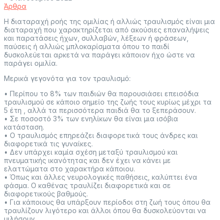
Άρθρα
Η διαταραχή ροής της ομιλίας ή αλλιώς τραυλισμός είναι μια
διαταραχή που χαρακτηρίζεται από ακούσιες επαναλήψεις
και παρατάσεις ήχων, συλλαβών, λέξεων ή φράσεων,
παύσεις ή αλλιώς μπλοκαρίσματα όπου το παιδί
δυσκολεύεται αρκετά να παράγει κάποιον ήχο ώστε να
παράγει ομιλία.
Μερικά γεγονότα για τον τραυλισμό:
• Περίπου το 8% των παιδιών θα παρουσιάσει επεισόδια
τραυλισμού σε κάποιο σημείο της ζωής τους κυρίως μέχρι τα
5 έτη , αλλά τα περισσότερα παιδιά θα το ξεπεράσουν.
• Σε ποσοστό 3% των ενηλίκων θα είναι μια ισόβια
κατάσταση.
• Ο τραυλισμός επηρεάζει διαφορετικά τους άνδρες και
διαφορετικά τις γυναίκες.
• Δεν υπάρχει καμία σχέση μεταξύ τραυλισμού και
πνευματικής ικανότητας και δεν έχει να κάνει με
ελαττώματα στο χαρακτήρα κάποιου.
• Όπως και άλλες νευρολογικές παθήσεις, καλύπτει ένα
φάσμα. Ο καθένας τραυλίζει διαφορετικά και σε
διαφορετικούς βαθμούς.
• Για κάποιους θα υπάρξουν περίοδοι στη ζωή τους όπου θα
τραυλίζουν λιγότερο και άλλοι όπου θα δυσκολεύονται να
μιλήσουν.