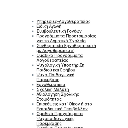
Υπηρεσίες-Λογοθεραπείας
Ειδική Αγωγή
Συμβουλευτική Γονέων
Προγράμματα Προετοιμασίας
για το Δημοτικό Σχολείο
Συνθεραπεία Εργοθεραπευτή
με Λογοθεραπευτή
Ομαδικά Προγράμματα
Λογοθεραπείας
Ψυχολογική Υποστήριξη
Παιδιού και Εφήβου
Ψυχο-Παιδαγωγική
Παρέμβαση
Εργοθεραπεία
Σχολική Μελέτη
Αξιολόγηση Σχολικής
Ετοιμότητας
Επισκέψεις κατ’ Οίκον ή στο
Εκπαιδευτικό Περιβάλλον
Ομαδικά Προγράμματα
Ψυχοπαιδαγωγικής
Παρέμβασης