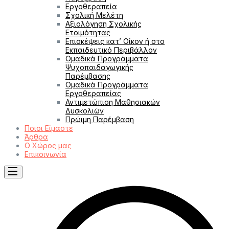
Εργοθεραπεία
Σχολική Μελέτη
Αξιολόγηση Σχολικής
Ετοιμότητας
Επισκέψεις κατ’ Οίκον ή στο
Εκπαιδευτικό Περιβάλλον
Ομαδικά Προγράμματα
Ψυχοπαιδαγωγικής
Παρέμβασης
Ομαδικά Προγράμματα
Εργοθεραπείας
Αντιμετώπιση Μαθησιακών
Δυσκολιών
Πρώιμη Παρέμβαση
Ποιοι Είμαστε
Άρθρα
Ο Χώρος μας
Επικοινωνία