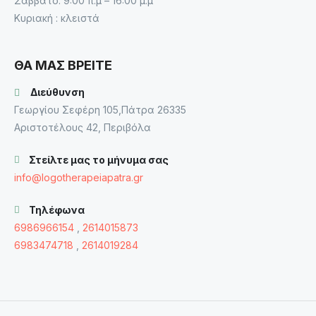
Σάββατο: 9:00 π.μ – 16:00 μ.μ
Κυριακή : κλειστά
ΘΑ ΜΑΣ ΒΡΕΙΤΕ
Διεύθυνση
Γεωργίου Σεφέρη 105,Πάτρα 26335
Αριστοτέλους 42, Περιβόλα
Στείλτε μας το μήνυμα σας
info@logotherapeiapatra.gr
Τηλέφωνα
6986966154
,
2614015873
6983474718
,
2614019284