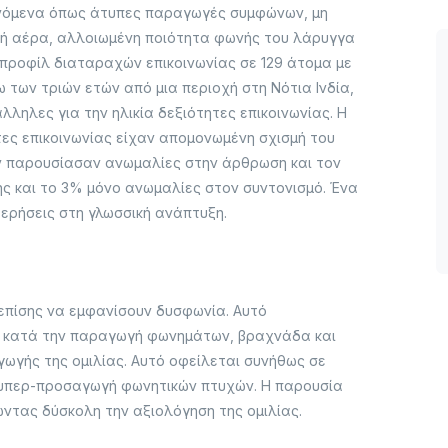
ινόμενα όπως άτυπες παραγωγές συμφώνων, μη
ροή αέρα, αλλοιωμένη ποιότητα φωνής του λάρυγγα
 προφίλ διαταραχών επικοινωνίας σε 129 άτομα με
 των τριών ετών από μια περιοχή στη Νότια Ινδία,
λληλες για την ηλικία δεξιότητες επικοινωνίας. Η
ες επικοινωνίας είχαν απομονωμένη σχισμή του
ων παρουσίασαν ανωμαλίες στην άρθρωση και τον
ης και το 3% μόνο ανωμαλίες στον συντονισμό. Ένα
ρήσεις στη γλωσσική ανάπτυξη.
 επίσης να εμφανίσουν δυσφωνία. Αυτό
ή κατά την παραγωγή φωνημάτων, βραχνάδα και
ωγής της ομιλίας. Αυτό οφείλεται συνήθως σε
ι υπερ-προσαγωγή φωνητικών πτυχών. Η παρουσία
ώντας δύσκολη την αξιολόγηση της ομιλίας.