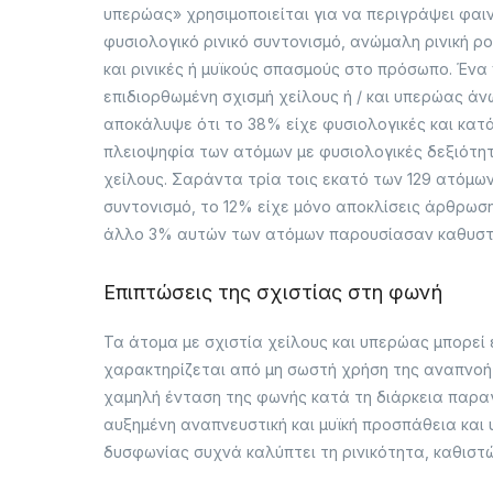
υπερώας» χρησιμοποιείται για να περιγράψει φα
φυσιολογικό ρινικό συντονισμό, ανώμαλη ρινική 
και ρινικές ή μυϊκούς σπασμούς στο πρόσωπο. Ένα
επιδιορθωμένη σχισμή χείλους ή / και υπερώας άνω
αποκάλυψε ότι το 38% είχε φυσιολογικές και κατά
πλειοψηφία των ατόμων με φυσιολογικές δεξιότητ
χείλους. Σαράντα τρία τοις εκατό των 129 ατόμ
συντονισμό, το 12% είχε μόνο αποκλίσεις άρθρωσ
άλλο 3% αυτών των ατόμων παρουσίασαν καθυστε
Επιπτώσεις της σχιστίας στη φωνή
Τα άτομα με σχιστία χείλους και υπερώας μπορεί
χαρακτηρίζεται από μη σωστή χρήση της αναπνο
χαμηλή ένταση της φωνής κατά τη διάρκεια παραγ
αυξημένη αναπνευστική και μυϊκή προσπάθεια κα
δυσφωνίας συχνά καλύπτει τη ρινικότητα, καθιστ