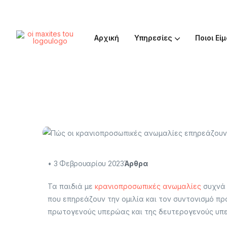
Αρχική
Υπηρεσίες
Ποιοι Εί
Υπηρεσίες-
Συμβουλευτική Γονέω
Προγράμματα Προετοιμασίας για το Δημοτικό 
Συνθεραπεία Εργοθε
Ομαδικά Προγράμ
Ψυχολογική Υποστήριξη Παιδιού και Εφή
Ψυχο-Παιδαγωγικ
•
3 Φεβρουαρίου 2023
Άρθρα
Τα παιδιά με
κρανιοπροσωπικές ανωμαλίες
συχνά 
που επηρεάζουν την ομιλία και τον συντονισμό π
πρωτογενούς υπερώας και της δευτερογενούς υπ