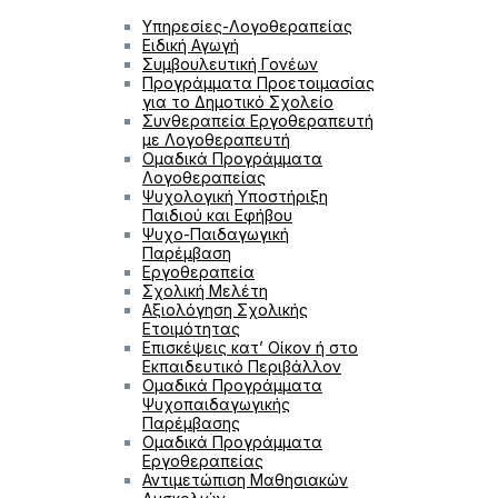
Υπηρεσίες-Λογοθεραπείας
Ειδική Αγωγή
Συμβουλευτική Γονέων
Προγράμματα Προετοιμασίας
για το Δημοτικό Σχολείο
Συνθεραπεία Εργοθεραπευτή
με Λογοθεραπευτή
Ομαδικά Προγράμματα
Λογοθεραπείας
Ψυχολογική Υποστήριξη
Παιδιού και Εφήβου
Ψυχο-Παιδαγωγική
Παρέμβαση
Εργοθεραπεία
Σχολική Μελέτη
Αξιολόγηση Σχολικής
Ετοιμότητας
Επισκέψεις κατ’ Οίκον ή στο
Εκπαιδευτικό Περιβάλλον
Ομαδικά Προγράμματα
Ψυχοπαιδαγωγικής
Παρέμβασης
Ομαδικά Προγράμματα
Εργοθεραπείας
Αντιμετώπιση Μαθησιακών