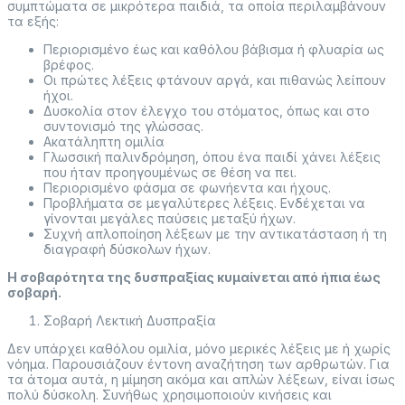
συμπτώματα σε μικρότερα παιδιά, τα οποία περιλαμβάνουν
τα εξής:
Περιορισμένο έως και καθόλου βάβισμα ή φλυαρία ως
βρέφος.
Οι πρώτες λέξεις φτάνουν αργά, και πιθανώς λείπουν
ήχοι.
Δυσκολία στον έλεγχο του στόματος, όπως και στο
συντονισμό της γλώσσας.
Ακατάληπτη ομιλία
Γλωσσική παλινδρόμηση, όπου ένα παιδί χάνει λέξεις
που ήταν προηγουμένως σε θέση να πει.
Περιορισμένο φάσμα σε φωνήεντα και ήχους.
Προβλήματα σε μεγαλύτερες λέξεις. Ενδέχεται να
γίνονται μεγάλες παύσεις μεταξύ ήχων.
Συχνή απλοποίηση λέξεων με την αντικατάσταση ή τη
διαγραφή δύσκολων ήχων.
Η σοβαρότητα της δυσπραξίας κυμαίνεται από ήπια έως
σοβαρή.
Σοβαρή Λεκτική Δυσπραξία
Δεν υπάρχει καθόλου ομιλία, μόνο μερικές λέξεις με ή χωρίς
νόημα. Παρουσιάζουν έντονη αναζήτηση των αρθρωτών. Για
τα άτομα αυτά, η μίμηση ακόμα και απλών λέξεων, είναι ίσως
πολύ δύσκολη. Συνήθως χρησιμοποιούν κινήσεις και