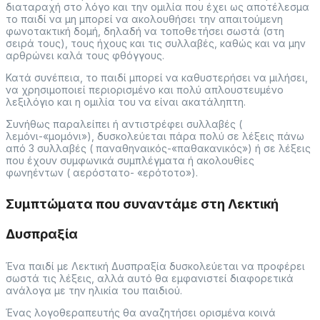
διαταραχή στο λόγο και την ομιλία που έχει ως αποτέλεσμα
το παιδί να μη μπορεί να ακολουθήσει την απαιτούμενη
φωνοτακτική δομή, δηλαδή να τοποθετήσει σωστά (στη
σειρά τους), τους ήχους και τις συλλαβές, καθώς και να μην
αρθρώνει καλά τους φθόγγους.
Κατά συνέπεια, το παιδί μπορεί να καθυστερήσει να μιλήσει,
να χρησιμοποιεί περιορισμένο και πολύ απλουστευμένο
λεξιλόγιο και η ομιλία του να είναι ακατάληπτη.
Συνήθως παραλείπει ή αντιστρέφει συλλαβές (
λεμόνι-«μομόνι»), δυσκολεύεται πάρα πολύ σε λέξεις πάνω
από 3 συλλαβές ( παναθηναικός-«παθακανικός») ή σε λέξεις
που έχουν συμφωνικά συμπλέγματα ή ακολουθίες
φωνηέντων ( αερόστατο- «ερότοτο»).
Συμπτώματα που συναντάμε στη Λεκτική
Δυσπραξία
Ένα παιδί με Λεκτική Δυσπραξία δυσκολεύεται να προφέρει
σωστά τις λέξεις, αλλά αυτό θα εμφανιστεί διαφορετικά
ανάλογα με την ηλικία του παιδιού.
Ένας λογοθεραπευτής θα αναζητήσει ορισμένα κοινά