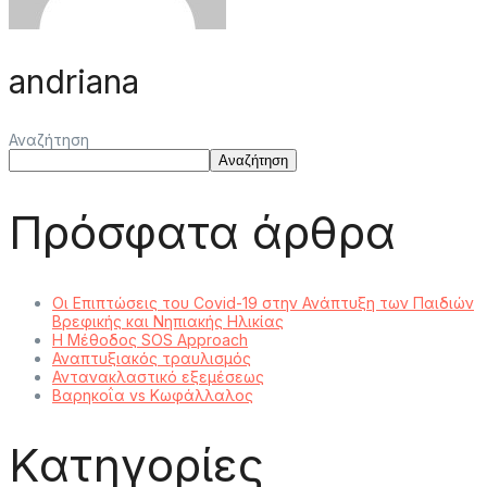
andriana
Αναζήτηση
Αναζήτηση
Πρόσφατα άρθρα
Οι Επιπτώσεις του Covid-19 στην Ανάπτυξη των Παιδιών
Βρεφικής και Νηπιακής Ηλικίας
Η Μέθοδος SOS Approach
Αναπτυξιακός τραυλισμός
Αντανακλαστικό εξεμέσεως
Βαρηκοΐα vs Κωφάλλαλος
Kατηγορίες