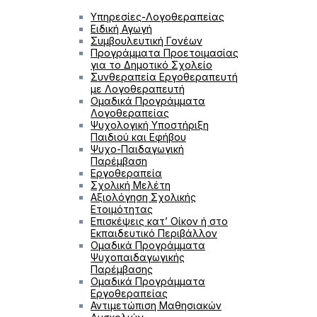
Υπηρεσίες-Λογοθεραπείας
Ειδική Αγωγή
Συμβουλευτική Γονέων
Προγράμματα Προετοιμασίας
για το Δημοτικό Σχολείο
Συνθεραπεία Εργοθεραπευτή
με Λογοθεραπευτή
Ομαδικά Προγράμματα
Λογοθεραπείας
Ψυχολογική Υποστήριξη
Παιδιού και Εφήβου
Ψυχο-Παιδαγωγική
Παρέμβαση
Εργοθεραπεία
Σχολική Μελέτη
Αξιολόγηση Σχολικής
Ετοιμότητας
Επισκέψεις κατ’ Οίκον ή στο
Εκπαιδευτικό Περιβάλλον
Ομαδικά Προγράμματα
Ψυχοπαιδαγωγικής
Παρέμβασης
Ομαδικά Προγράμματα
Εργοθεραπείας
Αντιμετώπιση Μαθησιακών